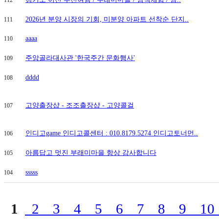
112
2026년 분양 시장의 기회, 미분양 아파트 선착순 단지..
111
aaaa
110
주앙골라대사관 '한국주간 문화행사'
109
dddd
108
고양출장샵 - 조조출장샵 - 고양콜걸
107
인디고game 인디고콜센터 : 010.8179.5274 인디고토너먼..
106
아름답고 멋진 부래미마을 항상 감사합니다
105
sssss
104
1
2
3
4
5
6
7
8
9
1