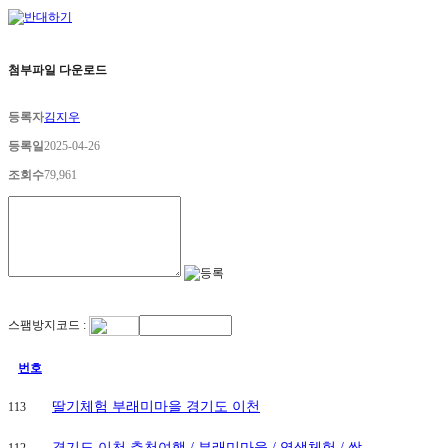
첨부파일 다운로드
등록자
김지우
등록일
2025-04-26
조회수
79,961
스팸방지코드 :
번호
딸기체험 부래미마을 경기도 이천
113
경기도 이천 추천여행 / 부래미마을 / 염색체험 / 쌈..