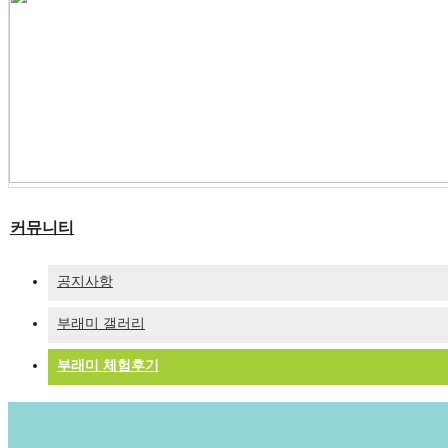
커뮤니티
공지사항
부래미 갤러리
부래미 체험후기