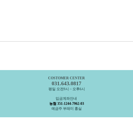
COSTOMER CENTER
031.643.0817
평일 오전9시 ~ 오후6시
입금계좌안내
농협 351-1244-7962-03
예금주 부래미 홍실