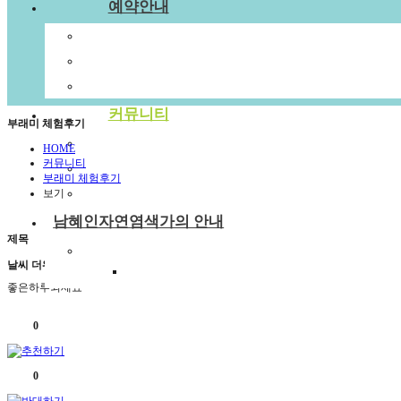
예약안내
예약안내
예약문의
1:1상담신청
커뮤니티
부래미 체험후기
공지사항
HOME
커뮤니티
부래미 갤러리
부래미 체험후기
부래미 체험후기
보기
남혜인자연염색가의 안내
제목
천연염색 제품
날씨 더워지는데 건강 주의하세요
2022년 천연염색 상반기 강의계획서
좋은하루되세요
0
0