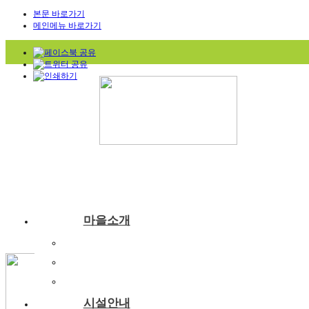
본문 바로가기
메인메뉴 바로가기
마을소개
부래미마을소개
주변관광지
찾아오시는길
시설안내