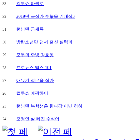
컬투쇼 타블로
33
2019년 극장가 수놓을 기대작3
32
런닝맨 금새록
31
방탄소년단 댄서 출신 실력파
30
모두의 주방 강호동
29
프로듀스 엑스 101
28
애유기 정은숙 작가
27
컬투쇼 에픽하이
26
런닝맨 복학생은 한다감 아닌 하하
25
오정연 살 빠진 수식어
24