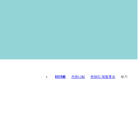
HOME
커뮤니티
부래미 체험후기
보기