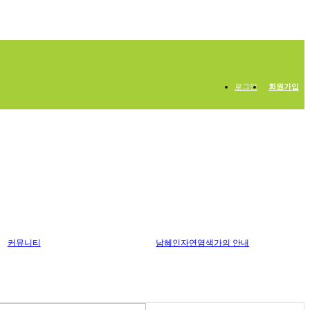
로그인
회원가입
커뮤니티
남혜인자연염색가의 안내