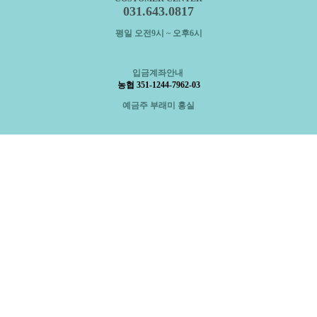
031.643.0817
평일 오전9시 ~ 오후6시
입금계좌안내
농협 351-1244-7962-03
예금주 부래미 홍실