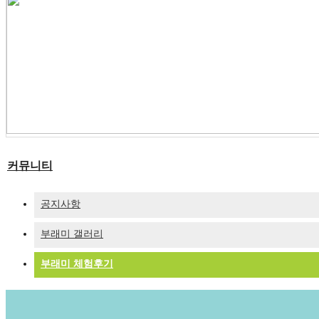
커뮤니티
공지사항
부래미 갤러리
부래미 체험후기