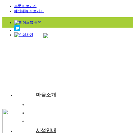
본문 바로가기
메인메뉴 바로가기
마을소개
부래미마을소개
주변관광지
찾아오시는길
시설안내