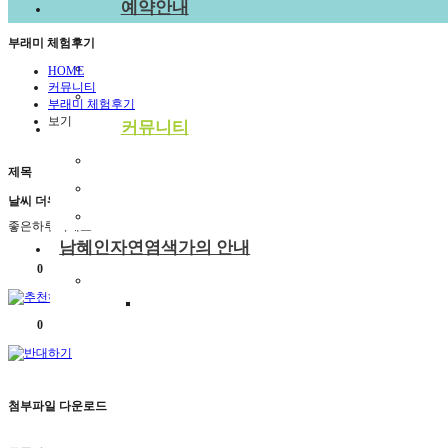
예약안내
예약안내
부래미 체험후기
예약문의
HOME
커뮤니티
1:1상담신청
부래미 체험후기
보기
커뮤니티
공지사항
제목
부래미 갤러리
날씨 더워지는데 건강 주의하세요
부래미 체험후기
좋은하루되세요
남혜인자연염색가의 안내
0
천연염색 제품
2022년 천연염색 상반기 강의계획서
0
첨부파일 다운로드