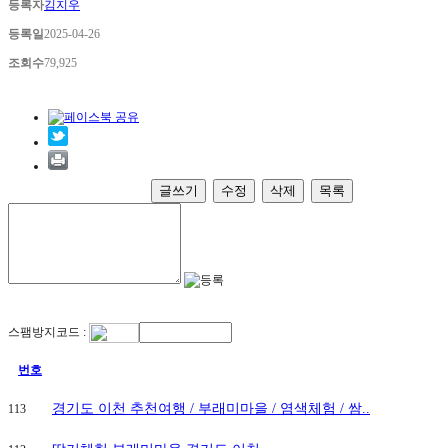
등록자
김지우
등록일
2025-04-26
조회수
79,925
글쓰기
수정
삭제
목록
스팸방지코드 :
번호
경기도 이천 추천여행 / 부래미마을 / 염색체험 / 쌈..
113