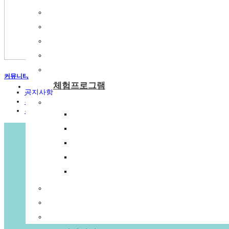
숙박시설
강당
식당
주차장
부래미운동장
커뮤니티
체험프로그램
공지사항
부래미 갤러리
체험프로그램
부래미 체험후기
수확체험 프로그램
문화체험 프로그램
먹거리 체험 프로그램
패키지 프로그램
숙박형 프로그램
이달의 추천체험
체험동영상
부래미 마을축제