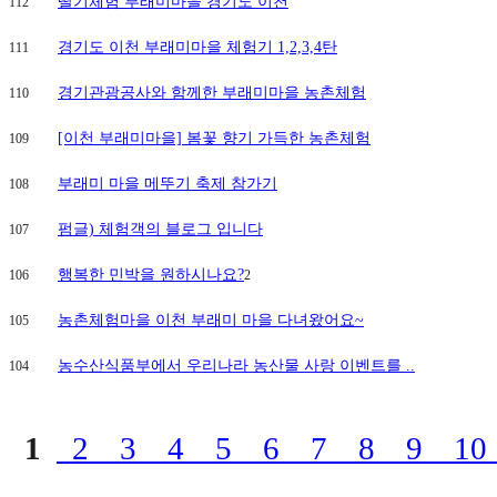
딸기체험 부래미마을 경기도 이천
112
경기도 이천 부래미마을 체험기 1,2,3,4탄
111
경기관광공사와 함께한 부래미마을 농촌체험
110
[이천 부래미마을] 봄꽃 향기 가득한 농촌체험
109
부래미 마을 메뚜기 축제 참가기
108
펌글) 체험객의 블로그 입니다
107
행복한 민박을 원하시나요?
106
2
농촌체험마을 이천 부래미 마을 다녀왔어요~
105
농수산식품부에서 우리나라 농산물 사랑 이벤트를 ..
104
1
2
3
4
5
6
7
8
9
1