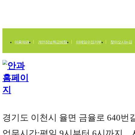
로
제
비
앙
상
도
역
헤
이용약관
개인정보취급방침
이메일수집거부
찾아오시는길
리
언
트
42
남
양
주
양
우
내
안
애
리
버
경기도 이천시 율면 금율로 640번길 177(
포
레
마
석
업무시간:평일 9시부터 6시까지 사