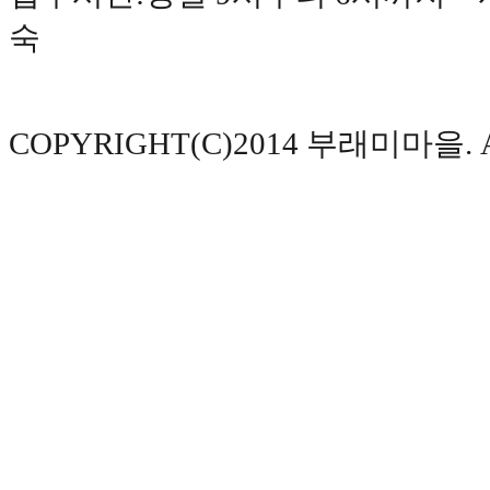
역
서
숙
희
스
타
힐
스
덕
COPYRIGHT(C)2014 부래미마을. AL
소
리
버
베
르
데
포
레
양
주
옥
정
파
티
오
포
레
아
산