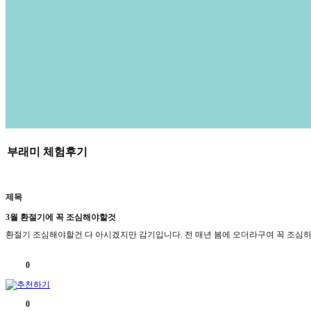
부래미 체험후기
제목
3월 환절기에 꼭 조심해야할것
환절기 조심해야할건 다 아시겠지만 감기입니다. 전 매년 봄에 오더라구여 꼭 조심
오
산
0
헤
스
티
0
아