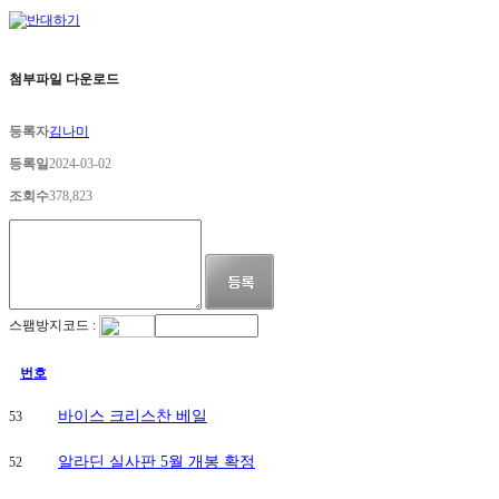
구
리
한
양
첨부파일 다운로드
립
스
녹
등록자
김나미
양
역
등록일
2024-03-02
더
조회수
378,823
씨
엘
59
금
오
동
힐
스팸방지코드 :
스
테
이
번호
트
양
바이스 크리스찬 베일
53
주
두
알라딘 실사판 5월 개봉 확정
산
52
위