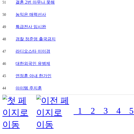
브
결혼 2번 아무나 못해
51
더
퍼
농익은 매력선사
50
스
트
의
특급전사 임시완
49
정
부
경찰 정준영 출국금지
48
역
호
반
라디오스타 이이경
47
써
밋
대한외국인 유병제
46
녹
양
연정훈 아내 한가인
45
역
더
씨
아이템 주지훈
44
엘
59
회
천
1
2
3
4
중
앙
역
대
광