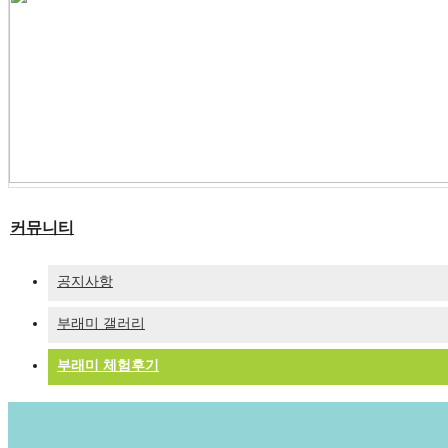
커뮤니티
공지사항
부래미 갤러리
부래미 체험후기