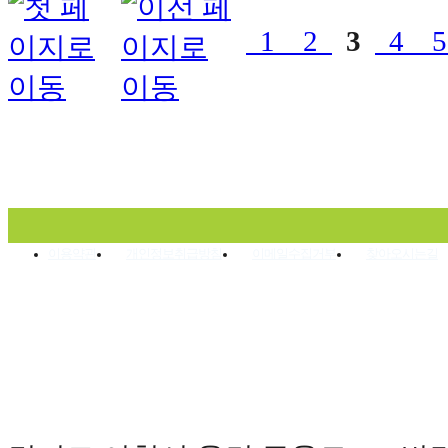
역
헤
1
2
3
4
리
언
트
42
남
양
주
양
우
내
안
애
리
버
이용약관
개인정보취급방침
이메일수집거부
찾아오시는길
포
레
마
석
역
서
희
스
타
힐
스