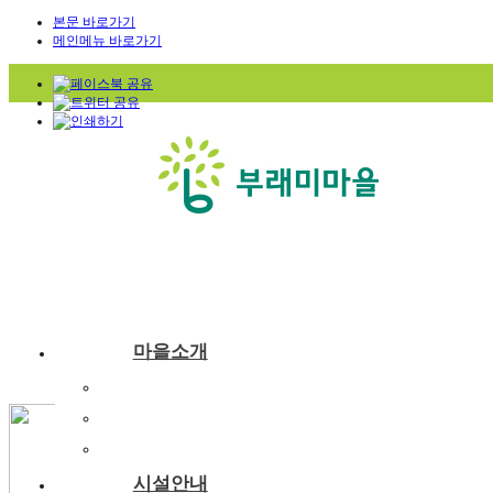
본문 바로가기
메인메뉴 바로가기
마을소개
부래미마을소개
주변관광지
찾아오시는길
시설안내