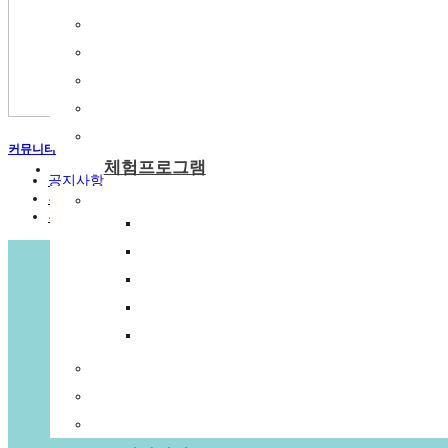
숙박시설
강당
식당
주차장
부래미운동장
커뮤니티
체험프로그램
공지사항
부래미 갤러리
체험프로그램
부래미 체험후기
수확체험 프로그램
문화체험 프로그램
먹거리 체험 프로그램
패키지 프로그램
숙박형 프로그램
이달의 추천체험
체험동영상
부래미 마을축제