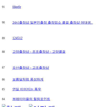
부
역
fdgefe
91
호
반
써
밋
90
24시출장샵 일본인출장 출장업소 콜걸 출장샵 여대생..
녹
양
역
124512
89
더
씨
엘
59
고양출장샵 - 조조출장샵 - 고양콜걸
88
회
천
중
앙
87
오산출장샵 - 고조출장샵
역
대
광
보름달처럼 풍성하게
86
로
제
연일 이어지는 폭우
85
비
앙
상
부래미마을의 힐링포인트
84
도