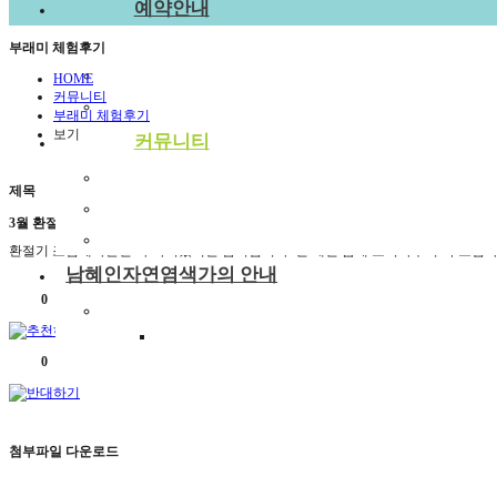
예약안내
예약안내
부래미 체험후기
예약문의
HOME
커뮤니티
1:1상담신청
부래미 체험후기
보기
커뮤니티
공지사항
제목
부래미 갤러리
3월 환절기에 꼭 조심해야할것
부래미 체험후기
환절기 조심해야할건 다 아시겠지만 감기입니다. 전 매년 봄에 오더라구여 꼭 조심
오
남혜인자연염색가의 안내
산
0
헤
천연염색 제품
스
2022년 천연염색 상반기 강의계획서
티
0
아
구
리
한
양
첨부파일 다운로드
립
스
녹