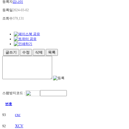
등록자
김나미
양
역
등록일
2024-03-02
더
조회수
379,131
씨
엘
59
금
오
동
힐
글쓰기
수정
삭제
목록
스
테
이
트
양
주
두
산
위
스팸방지코드 :
브
더
번호
퍼
스
cxc
93
트
의
XCV
92
정