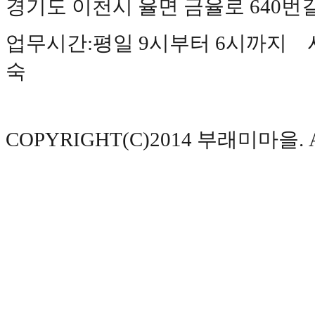
경기도 이천시 율면 금율로 640번길 177(
덕
소
리
업무시간:평일 9시부터 6시까지 사
버
베
숙
르
데
포
레
양
주
COPYRIGHT(C)2014 부래미마을. AL
옥
정
파
티
오
포
레
아
산
온
양
온
천
역
더