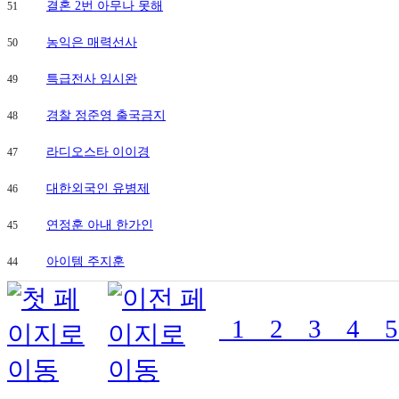
결혼 2번 아무나 못해
51
농익은 매력선사
50
특급전사 임시완
49
경찰 정준영 출국금지
48
라디오스타 이이경
47
대한외국인 유병제
46
연정훈 아내 한가인
45
아이템 주지훈
44
1
2
3
4