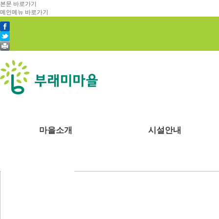
본문 바로가기
메인메뉴 바로가기
마을소개
시설안내
부래미마을소개
숙박시설
체험프로그램
예약안내
공지사항
천연염색 제품
주변관광지
강당
수확체험 프로그램
예약문의
부래미 갤러리
2022년 천연염색 상반기 강의계획서
찾아오시는길
식당
문화체험 프로그램
1:1상담신청
부래미 체험후기
주차장
먹거리 체험 프로그램
부래미운동장
패키지 프로그램