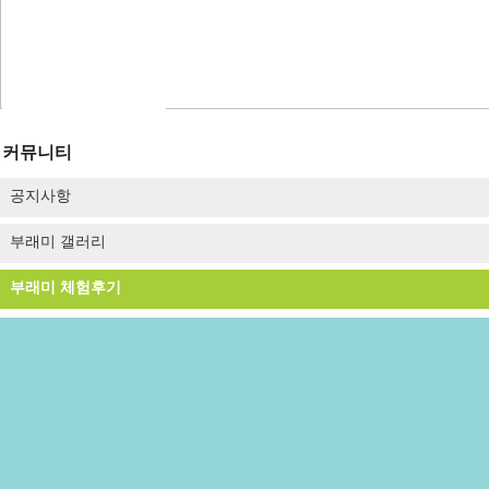
숙박형 프로그램
이달의 추천체험
체험동영상
부래미 마을축제
커뮤니티
공지사항
부래미 갤러리
부래미 체험후기