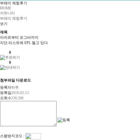
부래미 체험후기
HOME
커뮤니티
부래미 체험후기
보기
제목
아자르부터 포그바까지
지단 리스트에 EPL 떨고 있다
0
0
첨부파일 다운로드
등록자
하루
등록일
2019-03-13
조회수
230,508
스팸방지코드 :