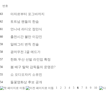
번호
63
아자르부터 포그바까지
62
토트넘 팬들의 한숨
61
언니네 라디오 정만식
60
출전시간 불만 이강인
59
알레그리 변칙 전술
58
광저우전 2골 에드가
57
한화.두산 선발 라인업 확정
56
봄 배구 탈락 감독들의 운명은?
55
쇼 오디오자키 소유진
54
들꽃영화상 후보 공개
1
2
3
4
5
6
7
8
9
10