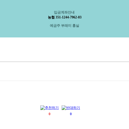
입금계좌안내
농협 351-1244-7962-03
예금주 부래미 홍실
0
0