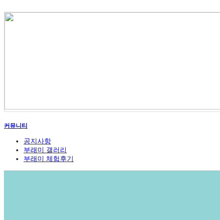
커뮤니티
공지사항
부래미 갤러리
부래미 체험후기