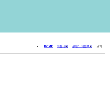
HOME
커뮤니티
부래미 체험후기
보기