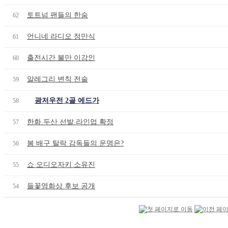
토트넘 팬들의 한숨
62
언니네 라디오 정만식
61
출전시간 불만 이강인
60
알레그리 변칙 전술
59
광저우전 2골 에드가
58
한화.두산 선발 라인업 확정
57
봄 배구 탈락 감독들의 운명은?
56
쇼 오디오자키 소유진
55
들꽃영화상 후보 공개
54