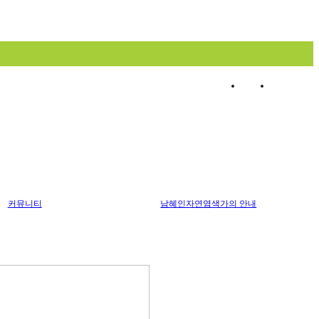
로그인
회원가입
커뮤니티
남혜인자연염색가의 안내