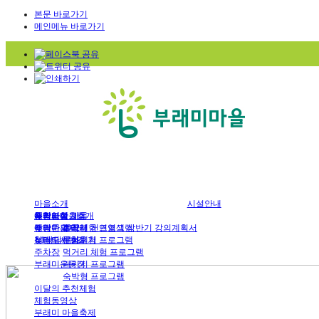
본문 바로가기
메인메뉴 바로가기
마을소개
시설안내
부래미마을소개
숙박시설
체험프로그램
예약안내
공지사항
천연염색 제품
주변관광지
강당
예약문의
부래미 갤러리
수확체험 프로그램
2022년 천연염색 상반기 강의계획서
찾아오시는길
식당
1:1상담신청
부래미 체험후기
문화체험 프로그램
주차장
먹거리 체험 프로그램
부래미운동장
패키지 프로그램
숙박형 프로그램
이달의 추천체험
체험동영상
부래미 마을축제