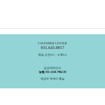
COSTOMER CENTER
031.643.0817
평일 오전9시 ~ 오후6시
입금계좌안내
농협 351-1244-7962-03
예금주 부래미 홍실