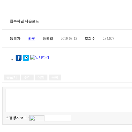
첨부파일 다운로드
등록자
하루
등록일
2019-03-13
조회수
284,077
글쓰기
수정
삭제
목록
스팸방지코드 :