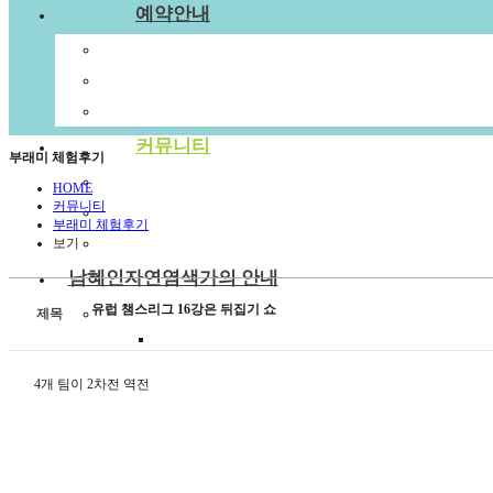
예약안내
예약안내
예약문의
1:1상담신청
커뮤니티
부래미 체험후기
공지사항
HOME
커뮤니티
부래미 갤러리
부래미 체험후기
부래미 체험후기
보기
남혜인자연염색가의 안내
유럽 챔스리그 16강은 뒤집기 쇼
천연염색 제품
제목
2022년 천연염색 상반기 강의계획서
4개 팀이 2차전 역전