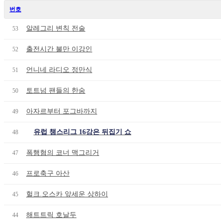
번호
알레그리 변칙 전술
53
출전시간 불만 이강인
52
언니네 라디오 정만식
51
토트넘 팬들의 한숨
50
아자르부터 포그바까지
49
유럽 챔스리그 16강은 뒤집기 쇼
48
폭행혐의 코너 맥그리거
47
프로축구 아산
46
헐크.오스카 앞세운 상하이
45
해트트릭 호날두
44