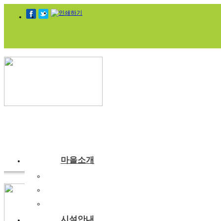
마을소개
부래미마을소개
주변관광지
찾아오시는길
시설안내