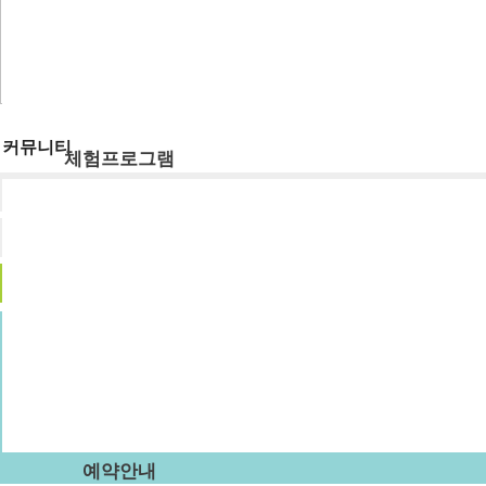
숙박시설
강당
식당
주차장
부래미운동장
커뮤니티
체험프로그램
공지사항
체험프로그램
수확체험 프로그램
부래미 갤러리
문화체험 프로그램
먹거리 체험 프로그램
부래미 체험후기
패키지 프로그램
숙박형 프로그램
이달의 추천체험
체험동영상
부래미 마을축제
예약안내