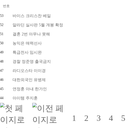
번호
53
바이스 크리스찬 베일
52
알라딘 실사판 5월 개봉 확정
51
결혼 2번 아무나 못해
50
농익은 매력선사
49
특급전사 임시완
48
경찰 정준영 출국금지
47
라디오스타 이이경
46
대한외국인 유병제
45
연정훈 아내 한가인
44
아이템 주지훈
1
2
3
4