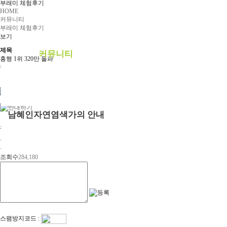
부래미 체험후기
예약안내
HOME
커뮤니티
예약문의
부래미 체험후기
보기
1:1상담신청
제목
커뮤니티
흥행 1위 320만 돌파
캡틴마블 경쟁자 없는 흥행 독주 체제
공지사항
0
부래미 갤러리
부래미 체험후기
0
남혜인자연염색가의 안내
첨부파일 다운로드
천연염색 제품
등록자
하루
2022년 천연염색 상반기 강의계획서
등록일
2019-03-12
조회수
284,180
스팸방지코드 :