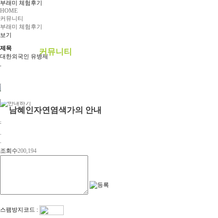
부래미 체험후기
예약안내
HOME
커뮤니티
예약문의
부래미 체험후기
보기
1:1상담신청
제목
커뮤니티
대한외국인 유병제
사교육의 힘을 빌리지 않고 수리영역 만점
공지사항
0
부래미 갤러리
부래미 체험후기
0
남혜인자연염색가의 안내
첨부파일 다운로드
천연염색 제품
등록자
하루
2022년 천연염색 상반기 강의계획서
등록일
2019-03-12
조회수
200,194
스팸방지코드 :