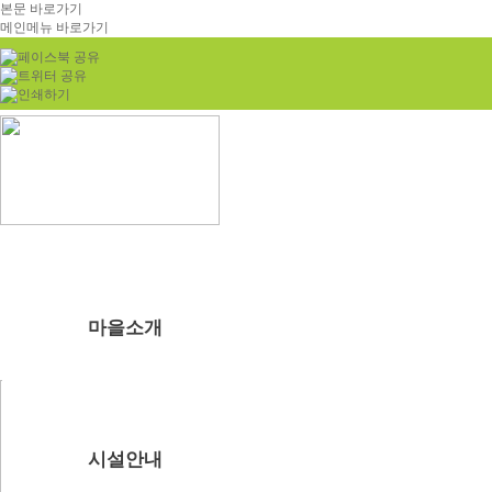
본문 바로가기
메인메뉴 바로가기
마을소개
부래미마을소개
주변관광지
찾아오시는길
시설안내