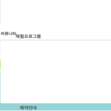
숙박시설
강당
식당
주차장
부래미운동장
커뮤니티
체험프로그램
공지사항
체험프로그램
수확체험 프로그램
부래미 갤러리
문화체험 프로그램
먹거리 체험 프로그램
부래미 체험후기
패키지 프로그램
숙박형 프로그램
이달의 추천체험
체험동영상
부래미 마을축제
예약안내