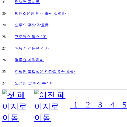
런닝맨 금새록
31
방탄소년단 댄서 출신 실력파
30
모두의 주방 강호동
29
프로듀스 엑스 101
28
애유기 정은숙 작가
27
컬투쇼 에픽하이
26
런닝맨 복학생은 한다감 아닌 하하
25
오정연 살 빠진 수식어
24
1
2
3
4