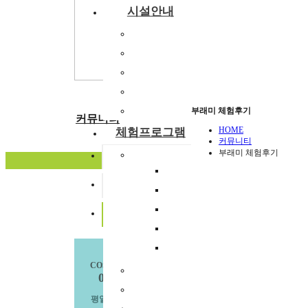
시설안내
숙박시설
강당
식당
주차장
부래미운동장
부래미 체험후기
커뮤니티
HOME
체험프로그램
커뮤니티
부래미 체험후기
체험프로그램
공지사항
수확체험 프로그램
부래미 갤러리
번호
문화체험 프로그램
먹거리 체험 프로그램
[이천 부래미마을] 
3
부래미 체험후기
패키지 프로그램
경기관광공사와 함
2
숙박형 프로그램
COSTOMER CENTER
경기도 이천 부래미마을
1
이달의 추천체험
031.643.0817
체험동영상
평일 오전9시 ~ 오후6시
글쓰기