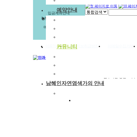
부래미 마을축제
예약안내
입금계좌안내
농협 351-1244-7962-03
예약안내
예금주 부래미 홍실
예약문의
1:1상담신청
이용약관
커뮤니티
개인정보취급방침
이메일수집거부
공지사항
부래미 갤러리
경기도 이천시 율면 금율로 
부래미 체험후기
업무시간:평일 9시부
남혜인자연염색가의 안내
천연염색 제품
COPYRIGHT(C)2014
2022년 천연염색 상반기 강의계